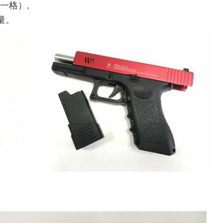
一格）,
量。